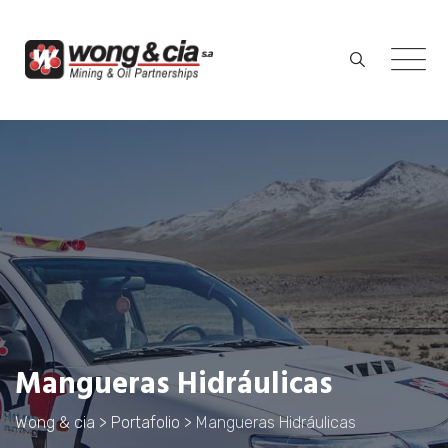
Skip
to
content
Mangueras Hidráulicas
Wong & cia
>
Portafolio
>
Mangueras Hidráulicas